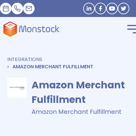
Prendre RDV
+33 1 83 62 25 41
contact@monstock.net
Restons connectés
INTEGRATIONS
AMAZON MERCHANT FULFILLMENT
Amazon Merchant
Fulfillment
Amazon Merchant Fulfillment