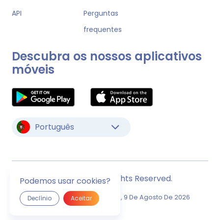
API
Perguntas
frequentes
Descubra os nossos aplicativos
móveis
Português
© Monstock. All Rights Reserved.
Podemos usar cookies?
Última Atualização
Domingo, 9 De Agosto De 2026
Declínio
Aceitar