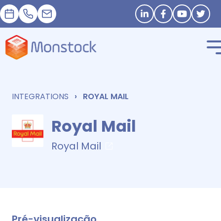
Nomeação
+33 1 83 62 25 41
contact@monstock.net
Stay in touch
INTEGRATIONS
ROYAL MAIL
Royal Mail
Royal Mail
Pré-visualização