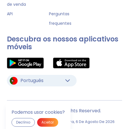
de venda
API
Perguntas
frequentes
Descubra os nossos aplicativos
móveis
Português
© Monstock. All Rights Reserved.
Podemos usar cookies?
Última Atualização
Quinta-Feira, 6 De Agosto De 2026
Declínio
Aceitar