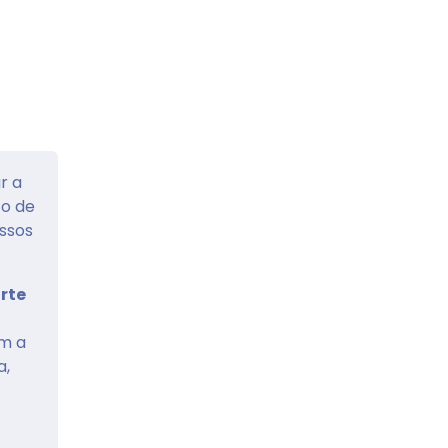
r a
to de
ssos
rte
om a
a,