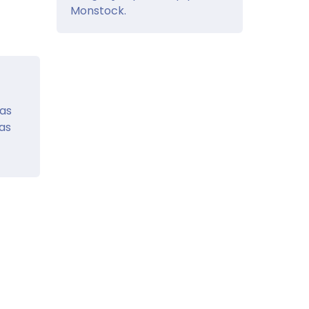
Monstock.
uas
as