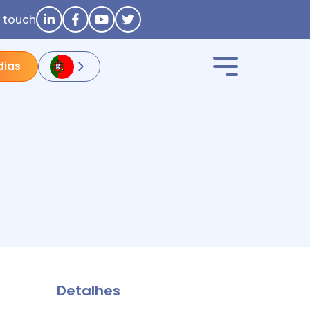
n touch
dias
Detalhes