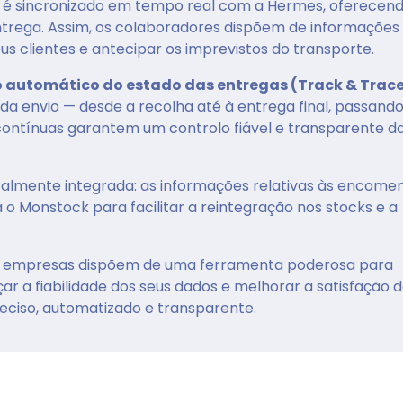
o é sincronizado em tempo real com a Hermes, oferecen
entrega. Assim, os colaboradores dispõem de informações
us clientes e antecipar os imprevistos do transporte.
o automático do estado das entregas (Track & Trac
 envio — desde a recolha até à entrega final, passando
 contínuas garantem um controlo fiável e transparente d
talmente integrada: as informações relativas às encome
o Monstock para facilitar a reintegração nos stocks e a
as empresas dispõem de uma ferramenta poderosa para
rçar a fiabilidade dos seus dados e melhorar a satisfação 
ciso, automatizado e transparente.