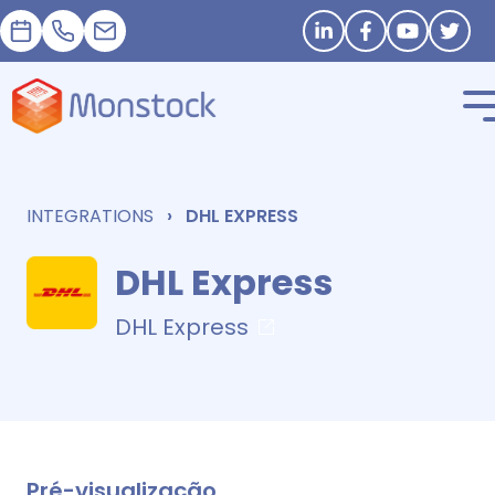
Nomeação
+33 1 83 62 25 41
contact@monstock.net
Stay in touch
INTEGRATIONS
DHL EXPRESS
DHL Express
DHL Express
Pré-visualização