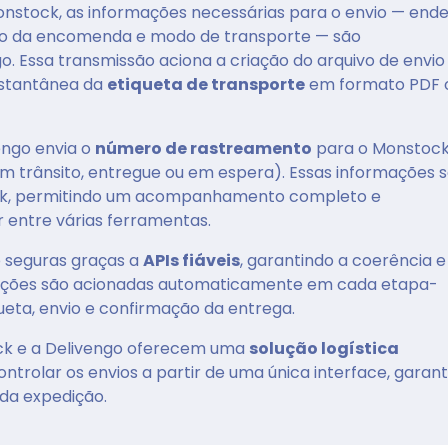
stock, as informações necessárias para o envio — end
údo da encomenda e modo de transporte — são
. Essa transmissão aciona a criação do arquivo de envio
nstantânea da
etiqueta de transporte
em formato PDF 
engo envia o
número de rastreamento
para o Monstock
m trânsito, entregue ou em espera). Essas informações 
ck, permitindo um acompanhamento completo e
r entre várias ferramentas.
o seguras graças a
APIs fiáveis
, garantindo a coerência e
izações são acionadas automaticamente em cada etapa-
ueta, envio e confirmação da entrega.
ock e a Delivengo oferecem uma
solução logística
ontrolar os envios a partir de uma única interface, garan
ada expedição.