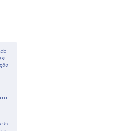
ndo
s e
ução
a a
o de
sas