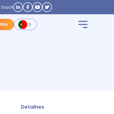
n touch
dias
Detalhes