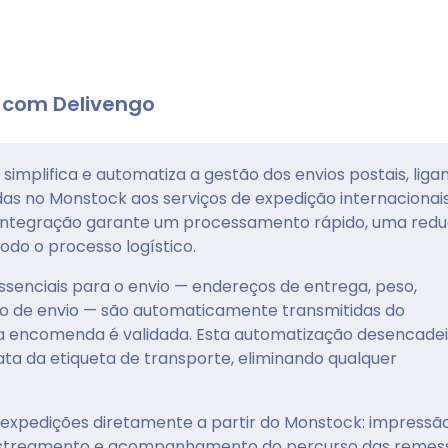
 com Delivengo
simplifica e automatiza a gestão dos envios postais, liga
 no Monstock aos serviços de expedição internacionai
ta integração garante um processamento rápido, uma red
odo o processo logístico.
ssenciais para o envio — endereços de entrega, peso,
o de envio — são automaticamente transmitidas do
a encomenda é validada. Esta automatização desencadei
a da etiqueta de transporte, eliminando qualquer
s expedições diretamente a partir do Monstock: impressã
rastreamento e acompanhamento do percurso das remes