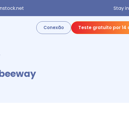
stock.net
Stay i
Conexão
Teste gratuito por 14 
Y
Abeeway