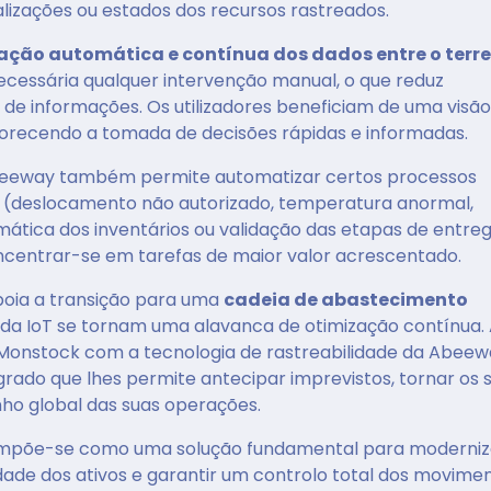
alizações ou estados dos recursos rastreados.
ação automática e contínua dos dados entre o terre
necessária qualquer intervenção manual, o que reduz
 de informações. Os utilizadores beneficiam de uma visão
vorecendo a tomada de decisões rápidas e informadas.
 Abeeway também permite automatizar certos processos
s (deslocamento não autorizado, temperatura anormal,
mática dos inventários ou validação das etapas de entreg
centrar-se em tarefas de maior valor acrescentado.
poia a transição para uma
cadeia de abastecimento
 da IoT se tornam uma alavanca de otimização contínua.
 Monstock com a tecnologia de rastreabilidade da Abeew
ado que lhes permite antecipar imprevistos, tornar os 
nho global das suas operações.
impõe-se como uma solução fundamental para moderniz
idade dos ativos e garantir um controlo total dos movime