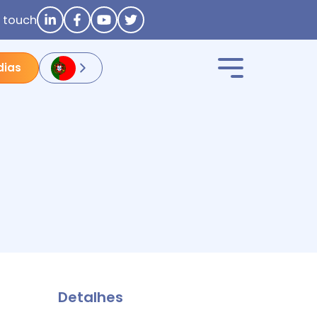
n touch
dias
Detalhes