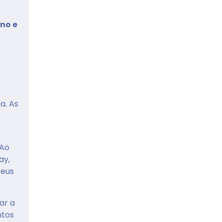
no e
a. As
 Ao
ay,
seus
ar a
ntos