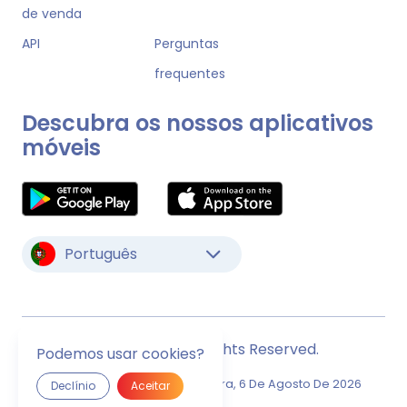
de venda
API
Perguntas
frequentes
Descubra os nossos aplicativos
móveis
Português
© Monstock. All Rights Reserved.
Podemos usar cookies?
Última Atualização
Quinta-Feira, 6 De Agosto De 2026
Declínio
Aceitar