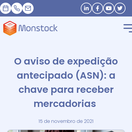
Nomeação
+33 1 83 62 25 41
contact@monstock.net
Stay in touch
O aviso de expedição
antecipado (ASN): a
chave para receber
mercadorias
15 de novembro de 2021