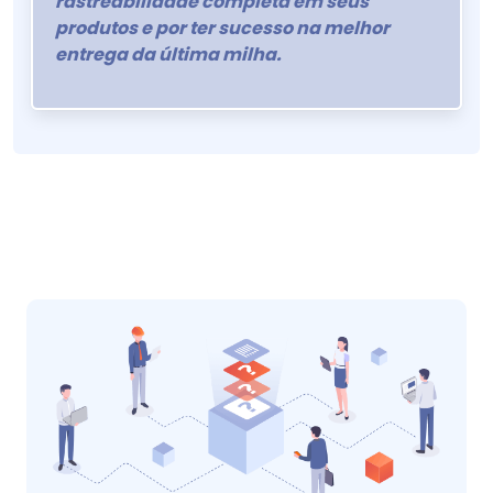
rastreabilidade completa em seus
produtos e por ter sucesso na melhor
entrega da última milha.