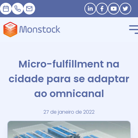
Nomeação
+33 1 83 62 25 41
contact@monstock.net
Stay in touch
Micro-fulfillment na
cidade para se adaptar
ao omnicanal
27 de janeiro de 2022