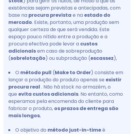
Stock
) para gerir os fluxos, de modo a que as
existências sejam previstas e antecipadas, com
base na
procura prevista
e na
estado do
mercado
. Existe, portanto, uma produção sem
qualquer certeza de que será vendida. Este
espaço pouco nítido entre a produção e a
procura efectiva pode levar a
custos
adicionais
em caso de sobreprodução
(
sobrelotação
) ou subprodução (
escassez
),
O
método pull
(
Make to Order
) consiste em
lançar a produção do produto apenas se
existir
procura real
. Não há stock no armazém, o
que
evita custos adicionais
. No entanto, como
esperamos pela encomenda do cliente para
fabricar o produto,
os prazos de entrega são
mais longos
,
O objetivo do
método just-in-time
é