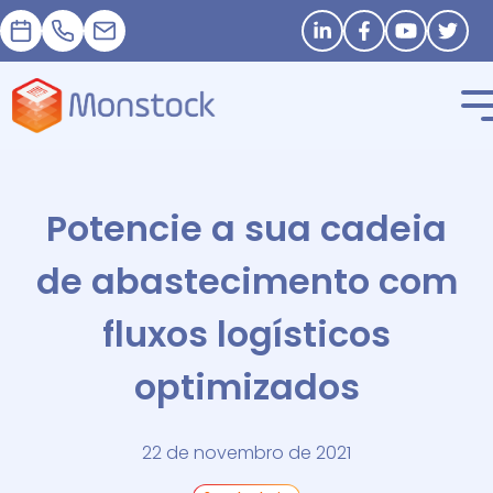
Nomeação
+33 1 83 62 25 41
contact@monstock.net
Stay in touch
Potencie a sua cadeia
de abastecimento com
fluxos logísticos
optimizados
22 de novembro de 2021