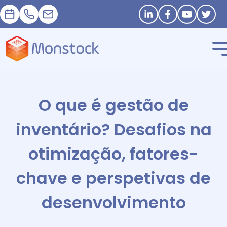
Nomeação
+33 1 83 62 25 41
contact@monstock.net
Stay in touch
O que é gestão de
inventário? Desafios na
otimização, fatores-
chave e perspetivas de
desenvolvimento