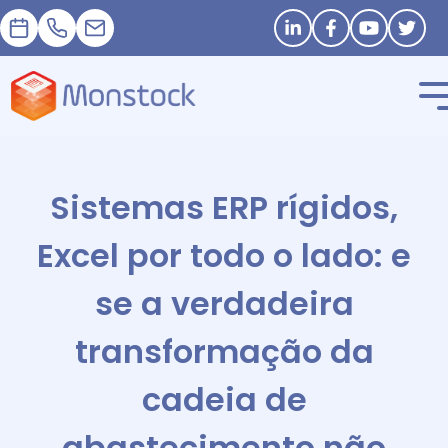
Nomeação
+33 1 83 62 25 41
contact@monstock.net
Stay in touch
Sistemas ERP rígidos,
Excel por todo o lado: e
se a verdadeira
transformação da
cadeia de
abastecimento não