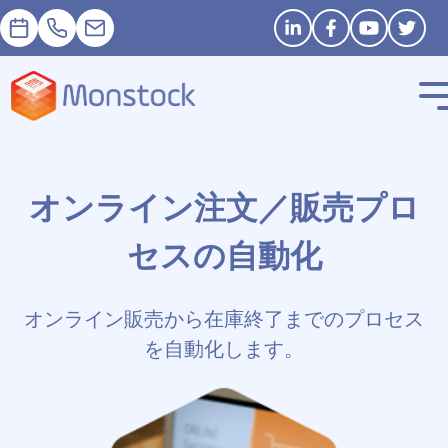
予約
+33 1 83 62 25 41
contact@monstock.net
Stay in touch
オンライン注文／販売プロ
セスの自動化
オンライン販売から在庫終了までのプロセス
を自動化します。