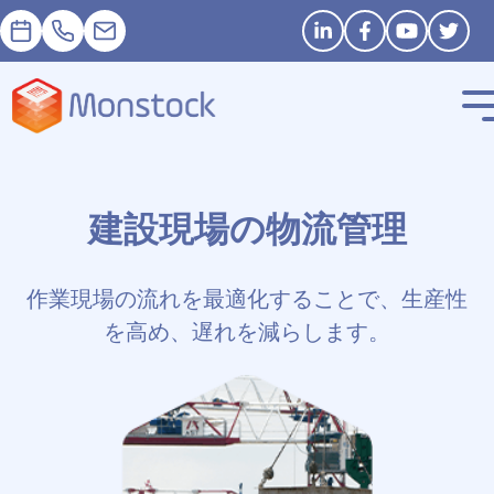
予約
+33 1 83 62 25 41
contact@monstock.net
Stay in touch
建設現場の物流管理
作業現場の流れを最適化することで、生産性
を高め、遅れを減らします。