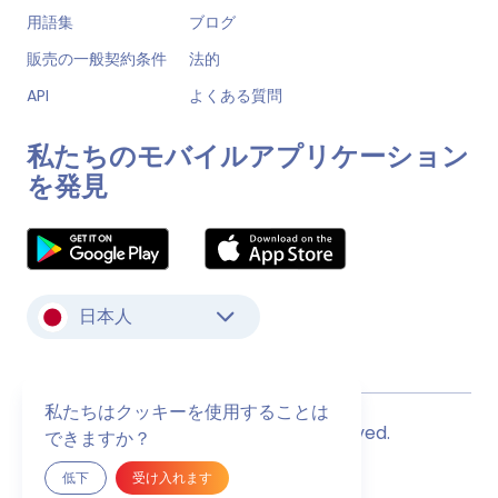
用語集
ブログ
販売の一般契約条件
法的
API
よくある質問
私たちのモバイルアプリケーション
を発見
日本人
私たちはクッキーを使用することは
© Monstock. All Rights Reserved.
できますか？
最終更新日
2026年8月9日日曜日
低下
受け入れます