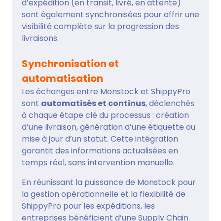
d’expédition (en transit, livré, en attente)
sont également synchronisées pour offrir une
visibilité complète sur la progression des
livraisons.
Synchronisation et
automatisation
Les échanges entre Monstock et ShippyPro
sont
automatisés et continus
, déclenchés
à chaque étape clé du processus : création
d’une livraison, génération d’une étiquette ou
mise à jour d’un statut. Cette intégration
garantit des informations actualisées en
temps réel, sans intervention manuelle.
En réunissant la puissance de Monstock pour
la gestion opérationnelle et la flexibilité de
ShippyPro pour les expéditions, les
entreprises bénéficient d’une Supply Chain