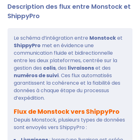
Description des flux entre Monstock et
ShippyPro
Le schéma d’intégration entre
Monstock
et
ShippyPro
met en évidence une
communication fluide et bidirectionnelle
entre les deux plateformes, centrée sur la
gestion des
colis
, des
livraisons
et des
numéros de suivi
. Ces flux automatisés
garantissent la cohérence et la fiabilité des
données à chaque étape du processus
d’expédition.
Flux de Monstock vers ShippyPro
Depuis Monstock, plusieurs types de données
sont envoyés vers ShippyPro :
Livraisons
: lorsqu’une livraison est créée