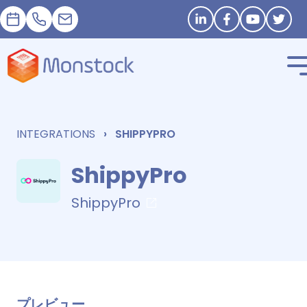
予約
+33 1 83 62 25 41
contact@monstock.net
Stay in touch
INTEGRATIONS
SHIPPYPRO
ShippyPro
ShippyPro
プレビュー