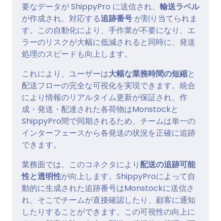
要なデータが ShippyPro に送信され、
輸送ラベル
が作成され、対応する
追跡番号
が割り当てられま
す。この自動化により、手作業が不要になり、エ
ラーのリスクが大幅に低減されると同時に、発送
処理のスピードも向上します。
これにより、ユーザーは
大幅な業務時間の短縮
と
配送フローの完全な可視化を実現できます。統合
により情報のリアルタイム更新が保証され、作
成・発送・配達された各荷物はMonstockと
ShippyPro間で同期されるため、チームは単一の
インターフェースから各発送の状況を正確に追跡
できます。
業務面では、このコネクタにより
配送の追跡可能
性と透明性
が向上します。ShippyProによって自
動的に生成された追跡番号はMonstockに送信さ
れ、そこでチームが直接確認したり、顧客に通知
したりすることができます。この可視性の向上に