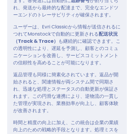
ます。各発送には自動的に
追跡番号
が割り当てら
れ、発送から最終的な配達まで、完全なエンドツ
ーエンドのトレーサビリティが確保されます。
ユーザーは、Evri Classicから情報が送信されるに
つれてMonstockで自動的に更新される
配送状況
（Track & Trace）
も継続的に確認できます。こ
の透明性により、遅延を予測し、顧客とのコミュ
ニケーションを改善し、サービスコミットメント
の信頼性を高めることが可能になります。
返品管理も同様に簡素化されています。返品が開
始されると、関連情報が両システム間で同期さ
れ、迅速な処理とステータスの自動更新が保証さ
れます。この円滑な連携により、逆物流の一貫し
た管理が実現され、業務効率が向上し、顧客体験
が改善されます。
時間と精度の向上に加え、この統合は企業の業績
向上のための戦略的手段となります。処理ミスを