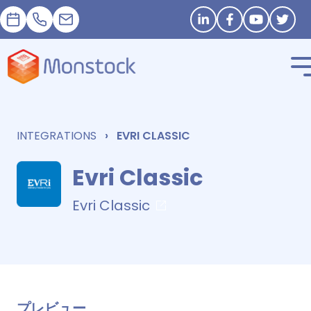
予約
+33 1 83 62 25 41
contact@monstock.net
Stay in touch
INTEGRATIONS
EVRI CLASSIC
Evri Classic
Evri Classic
プレビュー