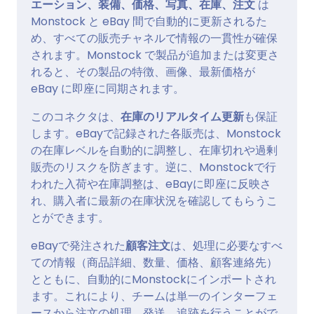
エーション、装備、価格、写真、在庫、注文
は
Monstock と eBay 間で自動的に更新されるた
め、すべての販売チャネルで情報の一貫性が確保
されます。Monstock で製品が追加または変更さ
れると、その製品の特徴、画像、最新価格が
eBay に即座に同期されます。
このコネクタは、
在庫のリアルタイム更新
も保証
します。eBayで記録された各販売は、Monstock
の在庫レベルを自動的に調整し、在庫切れや過剰
販売のリスクを防ぎます。逆に、Monstockで行
われた入荷や在庫調整は、eBayに即座に反映さ
れ、購入者に最新の在庫状況を確認してもらうこ
とができます。
eBayで発注された
顧客注文
は、処理に必要なすべ
ての情報（商品詳細、数量、価格、顧客連絡先）
とともに、自動的にMonstockにインポートされ
ます。これにより、チームは単一のインターフェ
ースから注文の処理、発送、追跡を行うことがで