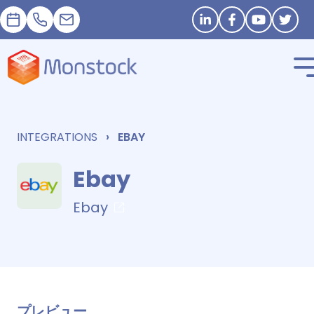
予約
+33 1 83 62 25 41
contact@monstock.net
Stay in touch
INTEGRATIONS
EBAY
Ebay
Ebay
プレビュー