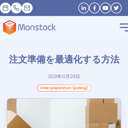
予約
+33 1 83 62 25 41
contact@monstock.net
Stay in touch
注文準備を最適化する方法
2021年12月29日
Order preparation (picking)