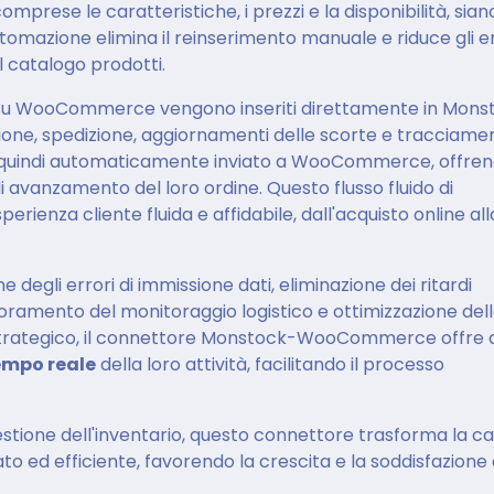
comprese le caratteristiche, i prezzi e la disponibilità, sian
mazione elimina il reinserimento manuale e riduce gli er
 catalogo prodotti.
tuati su WooCommerce vengono inseriti direttamente in Mons
azione, spedizione, aggiornamenti delle scorte e tracciame
ne quindi automaticamente inviato a WooCommerce, offren
 di avanzamento del loro ordine. Questo flusso fluido di
erienza cliente fluida e affidabile, dall'acquisto online all
e degli errori di immissione dati, eliminazione dei ritardi
ioramento del monitoraggio logistico e ottimizzazione del
a strategico, il connettore Monstock-WooCommerce offre a
tempo reale
della loro attività, facilitando il processo
a gestione dell'inventario, questo connettore trasforma la c
 ed efficiente, favorendo la crescita e la soddisfazione 