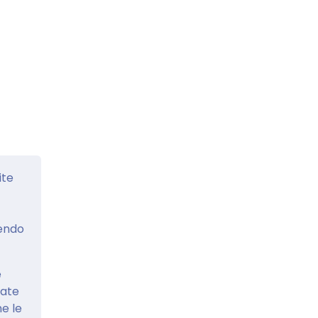
ite
cendo
e
eate
e le