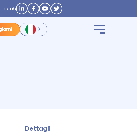
n touch
giorni
Dettagli