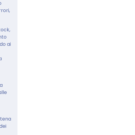
o
rori,
tock,
nto
do ai
a
la
lle
atena
dei