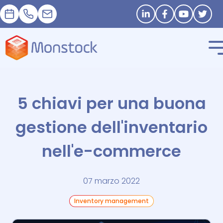
Appuntamento
+33 1 83 62 25 41
contact@monstock.net
Stay in touch
5 chiavi per una buona
gestione dell'inventario
nell'e-commerce
07 marzo 2022
Inventory management