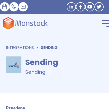
預約
+33 1 83 62 25 41
contact@monstock.net
Stay in touch
INTEGRATIONS
SENDING
Sending
Sending
Preview