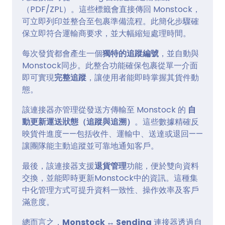
（PDF/ZPL）。這些標籤會直接傳回 Monstock，
可立即列印並整合至包裹準備流程。此簡化步驟確
保立即符合運輸商要求，並大幅縮短處理時間。
每次發貨都會產生一個
獨特的追蹤編號
，並自動與
Monstock同步。此整合功能確保包裹從單一介面
即可實現
完整追蹤
，讓使用者能即時掌握其貨件動
態。
該連接器亦管理從發送方傳輸至 Monstock 的
自
動更新運送狀態（追蹤與追溯）
。這些數據精確反
映貨件進度——包括收件、運輸中、送達或退回——
讓團隊能主動追蹤並可靠地通知客戶。
最後，該連接器支援
退貨管理
功能，便於雙向資料
交換，並能即時更新Monstock中的資訊。這種集
中化管理方式可提升資料一致性、操作效率及客戶
滿意度。
總而言之，
Monstock ↔ Sending
連接器透過自