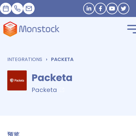
預約
+33 1 83 62 25 41
contact@monstock.net
Stay in touch
INTEGRATIONS
PACKETA
Packeta
Packeta
预览