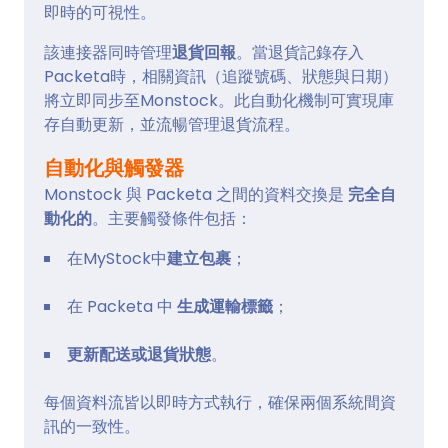
即時的可視性。
該連接器同時管理
退貨回報
。當退貨記錄存入
Packeta時，相關資訊（追蹤號碼、狀態與日期）
將立即同步至Monstock。此自動化機制可實現庫
存自動更新，並流暢管理退貨流程。
自動化與觸發器
Monstock 與 Packeta 之間的資料交換是
完全自
動化的
。主要觸發條件包括：
在MyStock中
建立包裹
；
在 Packeta 中
生成運輸標籤
；
更新配送或退貨狀態
。
每個資料流皆以即時方式執行，確保兩個系統間資
訊的一致性。