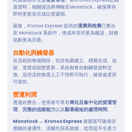
退貨時，相關資訊將傳輸至Monstock，確保庫存
即時更新並完成出貨週期。
最後，Kronos Express 提供的
運費與稅費
已整合
至 Monstock 系統中，使成本管控更為嚴謹，財務
規劃更為完善。
自動化與觸發器
在流程的每個階段，包括包裹建立、標籤生成、追
蹤、退貨或狀態更新，系統都會自動觸發資料交
換。這些流程無需人工干預即可執行，確保速度與
可靠性。
營運利潤
透過此整合，使用者可享有
簡化且集中化的貨運管
理
、
完整的追蹤能力
以及
顯著縮短的處理時間
。
Monstock ↔ Kronos Express
連接器可確保供
應鏈的連通性、流暢性與高效能，從而提升生產力