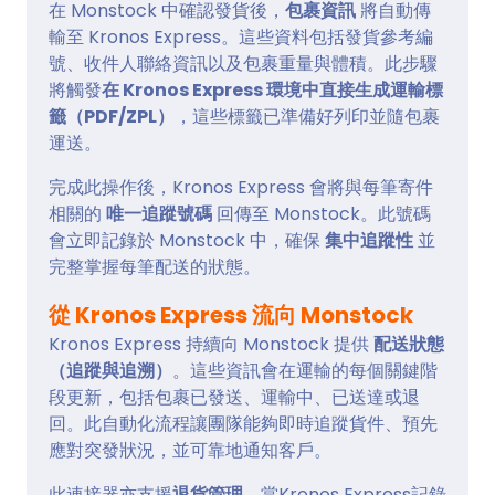
在 Monstock 中確認發貨後，
包裹資訊
將自動傳
輸至 Kronos Express。這些資料包括發貨參考編
號、收件人聯絡資訊以及包裹重量與體積。此步驟
將觸發
在 Kronos Express 環境中直接生成運輸標
籤（PDF/ZPL）
，這些標籤已準備好列印並隨包裹
運送。
完成此操作後，Kronos Express 會將與每筆寄件
相關的
唯一追蹤號碼
回傳至 Monstock。此號碼
會立即記錄於 Monstock 中，確保
集中追蹤性
並
完整掌握每筆配送的狀態。
從 Kronos Express 流向 Monstock
Kronos Express 持續向 Monstock 提供
配送狀態
（追蹤與追溯）
。這些資訊會在運輸的每個關鍵階
段更新，包括包裹已發送、運輸中、已送達或退
回。此自動化流程讓團隊能夠即時追蹤貨件、預先
應對突發狀況，並可靠地通知客戶。
此連接器亦支援
退貨管理
。當Kronos Express記錄