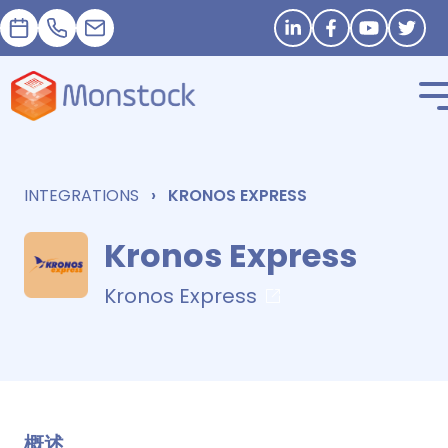
預約
+33 1 83 62 25 41
contact@monstock.net
Stay in touch
INTEGRATIONS
KRONOS EXPRESS
Kronos Express
Kronos Express
概述