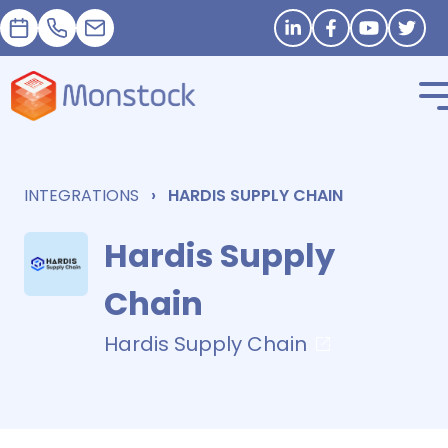
預約
+33 1 83 62 25 41
contact@monstock.net
Stay in touch
INTEGRATIONS
HARDIS SUPPLY CHAIN
Hardis Supply
Chain
Hardis Supply Chain