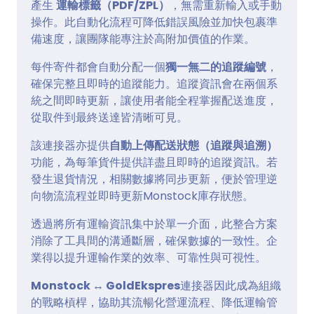
產生
運輸標籤（PDF/ZPL）
，無需重新輸入或手動
操作。此自動化流程可降低錯誤風險並加快包裹準
備速度，讓團隊能專注於高附加價值的作業。
每件寄件都會自動分配一個
獨一無二的追蹤編號
，
確保完整且即時的追蹤能力。追蹤資訊會在兩個系
統之間即時更新，讓使用者能全程掌握配送進度，
從取件到最終送達皆清晰可見。
該連接器亦提供
自動上傳配送狀態（追蹤與追溯）
功能，為每筆貨件提供詳盡且即時的追蹤資訊。若
發生退貨情況，相關數據將同步更新，便於管理逆
向物流流程並即時更新Monstock庫存狀態。
透過將所有運輸資訊集中於單一介面，此整合方案
消除了工具間的溝通斷層，確保數據的一致性。企
業得以提升運輸作業的效率、可靠性與可視性。
Monstock ↔ GoldEkspres
連接器因此成為組織
的戰略槓桿，協助其流暢化營運流程、降低運輸管