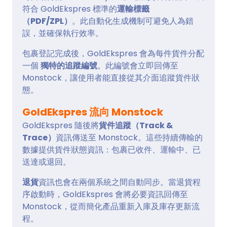
符合 GoldEkspres 標準的
運輸標籤
（PDF/ZPL）
。此自動化生成機制可避免人為錯
誤，並確保執行效率。
包裹登記完成後，GoldEkspres 會為每件貨件分配
一個
獨特的追蹤編號
。此編號會立即回傳至
Monstock，讓使用者能直接從其介面追蹤貨件狀
態。
GoldEkspres 流向 Monstock
GoldEkspres 隨後將
貨件追蹤（Track &
Trace）
資訊傳送至 Monstock。這些持續傳輸的
數據提供貨件狀態資訊：包裹已收件、運輸中、已
送達或退回。
退貨
資訊也會在兩個系統之間自動同步。當退貨程
序啟動時，GoldEkspres 會將必要資訊回傳至
Monstock，從而簡化產品重新入庫及庫存更新流
程。