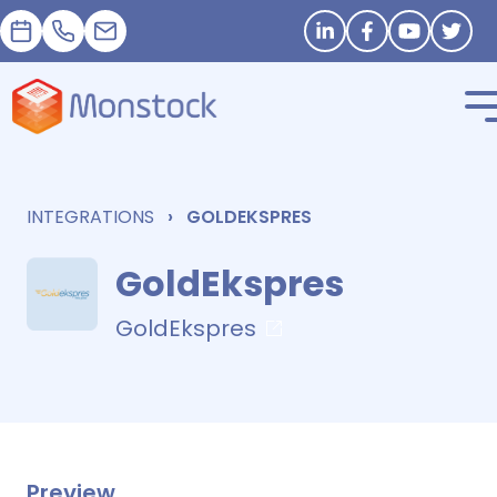
預約
+33 1 83 62 25 41
contact@monstock.net
Stay in touch
INTEGRATIONS
GOLDEKSPRES
GoldEkspres
GoldEkspres
Preview