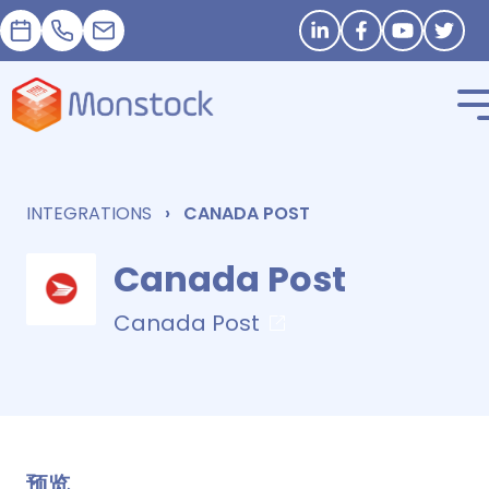
預約
+33 1 83 62 25 41
contact@monstock.net
Stay in touch
INTEGRATIONS
CANADA POST
Canada Post
Canada Post
预览