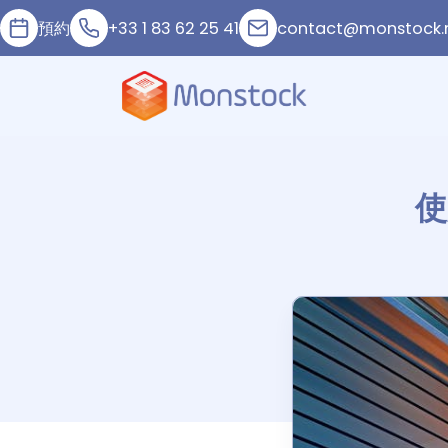
預約
+33 1 83 62 25 41
contact@monstock.
使