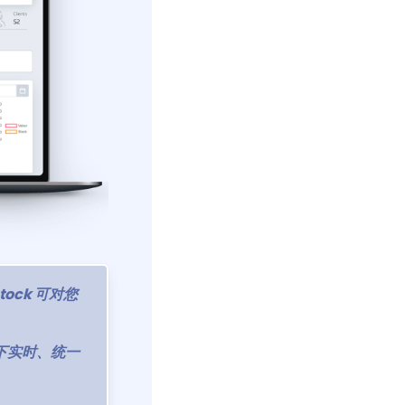
ock 可对您
境下实时、统一