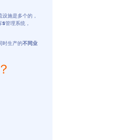
流设施是多个的，
库
S
管理系统，
同时生产的
不同业
？