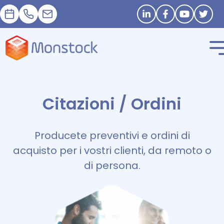
Appuntamento
+33 1 83 62 25 41
contact@monstock.net
Stay in touch
Citazioni / Ordini
Producete preventivi e ordini di
acquisto per i vostri clienti, da remoto o
di persona.