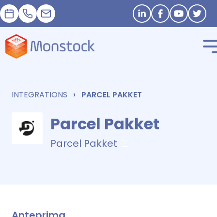
Appuntamento
+33 1 83 62 25 41
contact@monstock.net
Stay in touch
INTEGRATIONS
PARCEL PAKKET
Parcel Pakket
Parcel Pakket
Anteprima