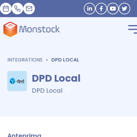
Appuntamento
+33 1 83 62 25 41
contact@monstock.net
Stay in touch
INTEGRATIONS
DPD LOCAL
DPD Local
DPD Local
Anteprima