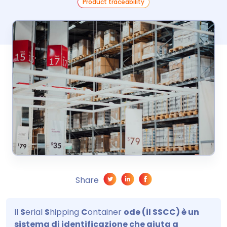
Product traceability
Share
Il
S
erial
S
hipping
C
ontainer
ode (il SSCC) è un
sistema di identificazione che aiuta a