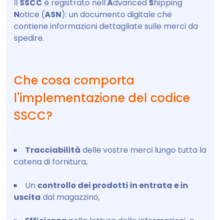
Il
SSCC
è registrato nell'
A
dvanced
S
hipping
N
otice (
ASN
): un documento digitale che
contiene informazioni dettagliate sulle merci da
spedire.
Che cosa comporta
l'implementazione del codice
SSCC?
Tracciabilità
delle vostre merci lungo tutta la
catena di fornitura,
Un
controllo dei prodotti in entrata e in
uscita
dal magazzino,