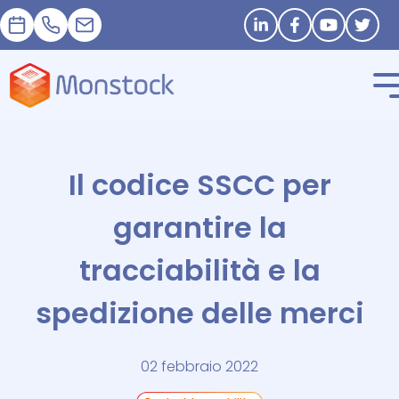
Appuntamento
+33 1 83 62 25 41
contact@monstock.net
Stay in touch
Il codice SSCC per
garantire la
tracciabilità e la
spedizione delle merci
02 febbraio 2022