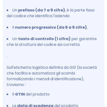
Un
prefisso (da 7 a 9 cifre)
, è la parte fissa
del codice che identifica l'azienda
Il
numero progressivo (da 6 a 9 cifre)
,
Un
tasto di controllo (1 cifra)
per garantire
che la struttura del codice sia corretta.
.
Sull'etichetta logistica definita da GS1 (la società
che facilita e automatizza gli scambi
formalizzando i metodi di identificazione),
troviamo :
Il
GTIN
del prodotto
La
data di scadenza
del prodotto