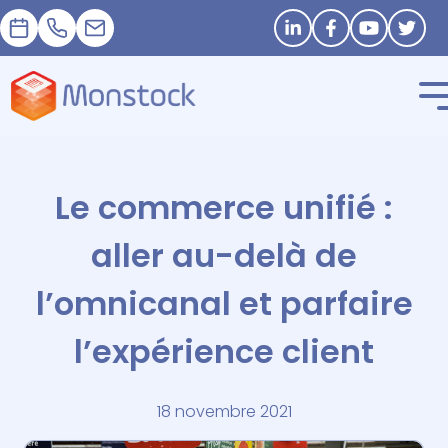
Prendre RDV
+33 1 83 62 25 41
contact@monstock.net
Restons connectés
Le commerce unifié :
aller au-delà de
l’omnicanal et parfaire
l’expérience client
18 novembre 2021