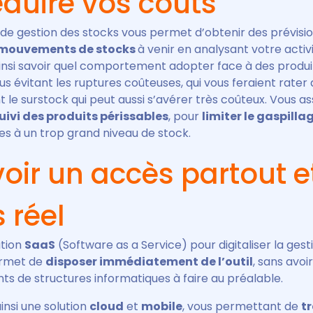
duire vos coûts
isé de gestion des stocks vous permet d’obtenir des prévisi
 mouvements de stocks
à venir en analysant votre activ
insi savoir quel comportement adopter face à des produit
ous évitant les ruptures coûteuses, qui vous feraient rater
le surstock qui peut aussi s’avérer très coûteux. Vous a
uivi des produits périssables
, pour
limiter le gaspillag
ées à un trop grand niveau de stock.
oir un accès partout e
 réel
ution
SaaS
(Software as a Service) pour digitaliser la gest
ermet de
disposer immédiatement de l’outil
, sans avoi
 de structures informatiques à faire au préalable.
nsi une solution
cloud
et
mobile
, vous permettant de
tr