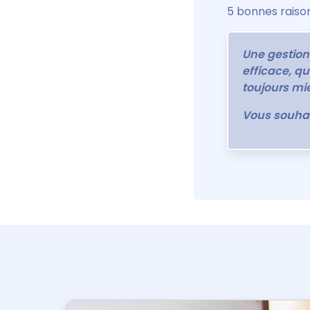
5 bonnes raison
Une gestion
efficace, q
toujours mie
Vous souhai