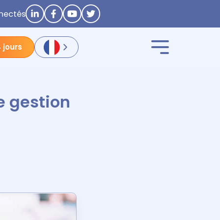
nectés
 jours
e gestion