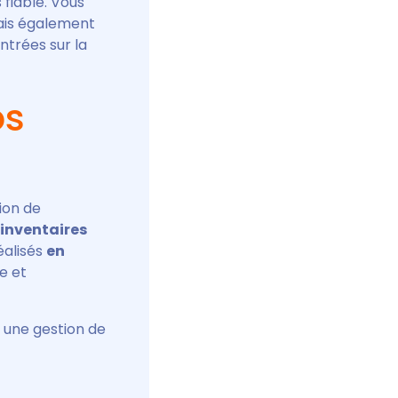
 fiable. Vous
is également
ntrées sur la
os
ion de
 inventaires
réalisés
en
ge et
r une gestion de