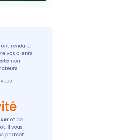
ont rendu la
re vos clients.
cité
non
rateurs.
 vous
ité
cer
et de
t. Il vous
ous permet