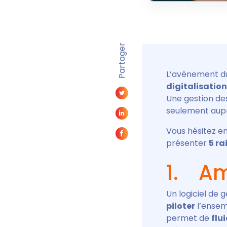
Partager
L’avènement du
digitalisation
Une gestion des
seulement aupr
Vous hésitez en
présenter
5 ra
1. Am
Un logiciel de
piloter
l’ensemb
permet de
flu