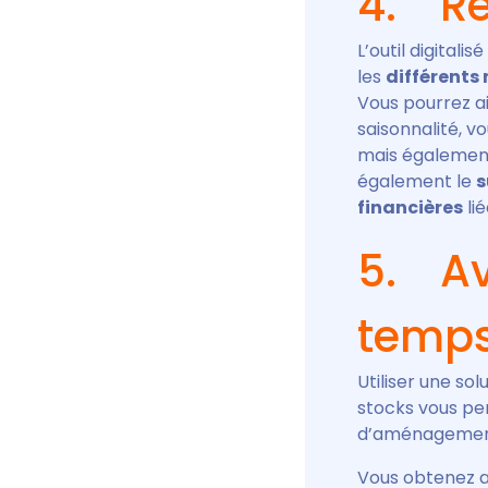
4. Ré
L’outil digital
les
différents
Vous pourrez a
saisonnalité, v
mais également 
également le
s
financières
li
5. Av
temps
Utiliser une sol
stocks vous p
d’aménagements
Vous obtenez ai