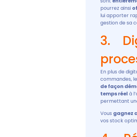
sont
entièreme
pourrez ainsi
of
lui apporter ra
gestion de sa
3. Dig
proce
En plus de digi
commandes, le 
de façon déma
temps réel
à l’
permettant une
Vous
gagnez ai
vos stock optim