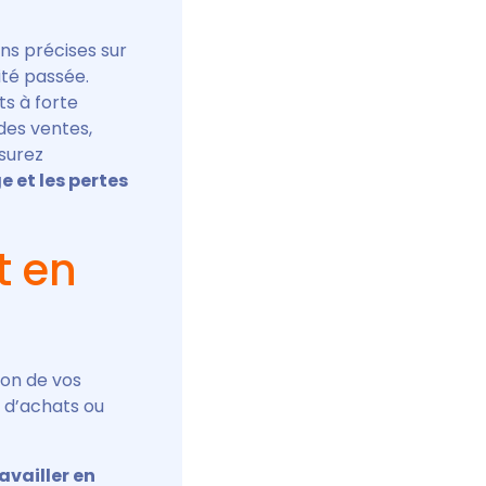
ons précises sur
ité passée.
s à forte
 des ventes,
ssurez
e et les pertes
t en
ion de vos
r d’achats ou
availler en