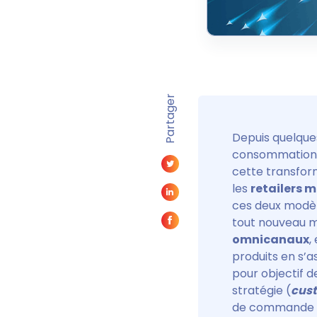
Partager
Depuis quelques
consommation o
cette transfor
les
retailers 
ces deux modèle
tout nouveau m
omnicanaux
,
produits en s’a
pour objectif d
stratégie (
cust
de commande et