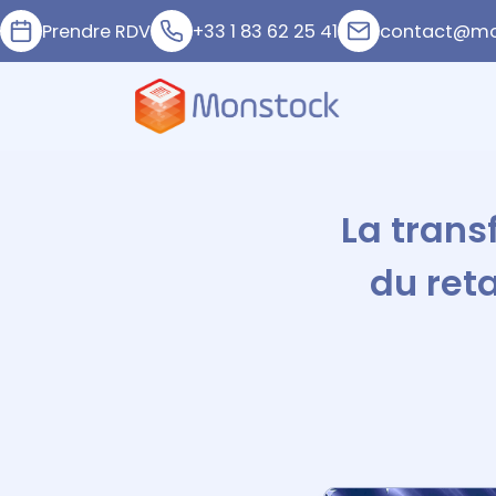
Prendre RDV
+33 1 83 62 25 41
contact@mo
La trans
du ret