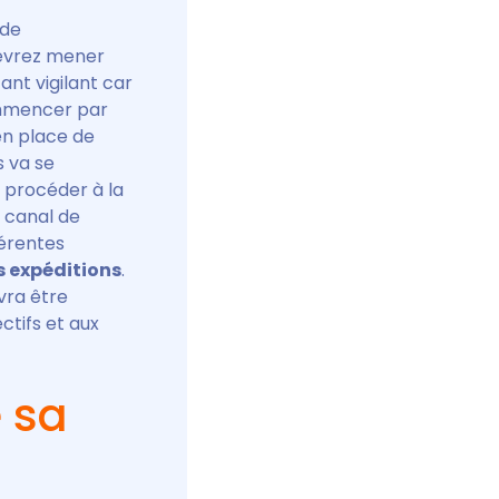
 de
devrez mener
tant vigilant car
ommencer par
 en place de
 va se
 procéder à la
r canal de
férentes
s expéditions
.
vra être
ctifs et aux
e sa