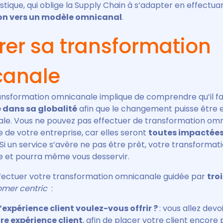
stique, qui oblige la Supply Chain à s’adapter en effectua
on vers un modèle omnicanal
.
rer sa transformation
canale
ansformation omnicanale implique de comprendre qu’il f
e dans sa globalité
afin que le changement puisse être 
le. Vous ne pouvez pas effectuer de transformation om
e de votre entreprise, car elles seront
toutes impactées
 Si un service s’avère ne pas être prêt, votre transformat
ie et pourra même vous desservir.
fectuer votre transformation omnicanale guidée par
tro
omer centric
:
’expérience client voulez-vous offrir ?
: vous allez devo
re expérience client
, afin de placer votre client encore