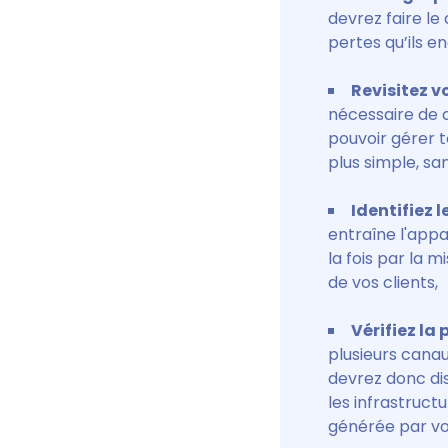
devrez faire le 
pertes qu’ils e
Revisitez v
nécessaire de
pouvoir gérer t
plus simple, sa
Identifiez l
entraîne l'app
la fois par la
de vos clients,
Vérifiez la
plusieurs cana
devrez donc di
les infrastruc
générée par vos