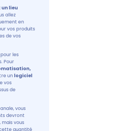
 un lieu
us allez
iquement en
ur vos produits
es de vos
 pour les
s. Pour
omatisation,
être un
logiciel
e vos
ssus de
anale, vous
nts devront
, mais vous
 cette quantité