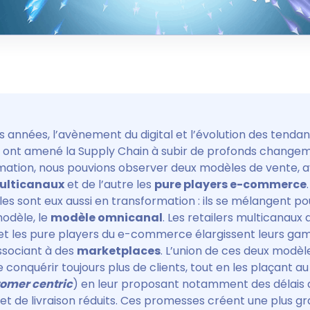
 années, l’avènement du digital et l’évolution des tenda
nt amené la Supply Chain à subir de profonds changem
mation, nous pouvions observer deux modèles de vente, a
multicanaux
et de l’autre les
pure players e-commerce
s sont eux aussi en transformation : ils se mélangent po
odèle, le
modèle omnicanal
. Les retailers multicanaux
 et les pure players du e-commerce élargissent leurs g
ssociant à des
marketplaces
. L’union de ces deux modèl
e conquérir toujours plus de clients, tout en les plaçant a
omer centric
) en leur proposant notamment des délais 
 de livraison réduits. Ces promesses créent une plus g