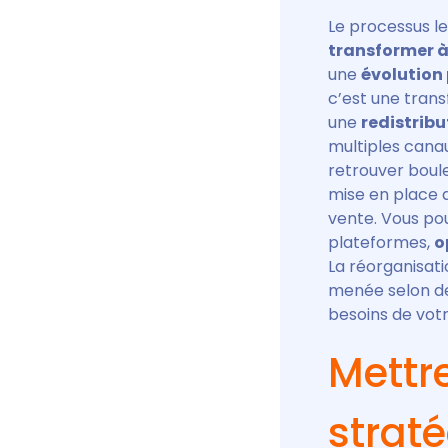
Le processus l
transformer à 
une
évolution 
c’est une tran
une
redistrib
multiples cana
retrouver boul
mise en place 
vente. Vous pou
plateformes,
o
La réorganisati
menée selon des
besoins de votr
Mettr
strat