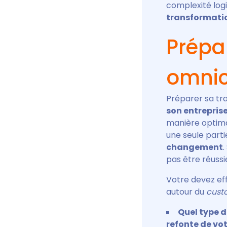
complexité logi
transformati
Prépa
omni
Préparer sa tr
son entrepris
manière optima
une seule parti
changement
.
pas être réuss
Votre devez ef
autour du
cust
Quel type d
refonte de vot