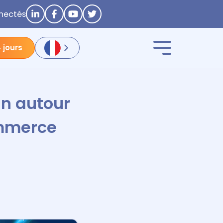
nectés
 jours
in autour
ommerce