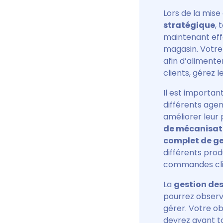
Lors de la mise
stratégique
, 
maintenant eff
magasin. Votre
afin d’aliment
clients, gérez l
Il est importan
différents agen
améliorer leur 
de mécanisati
complet de ge
différents pro
commandes clie
La
gestion des
pourrez observ
gérer. Votre ob
devrez avant t