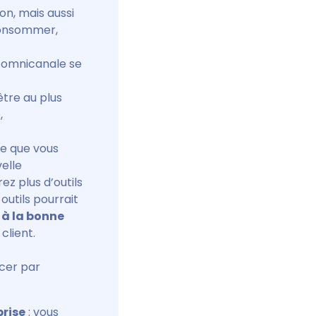
on, mais aussi
consommer,
n omnicanale se
être au plus
,
ue que vous
elle
ez plus d’outils
 outils pourrait
r à la bonne
client.
cer par
prise
: vous