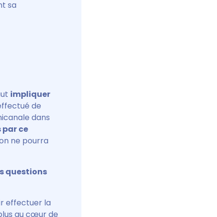
nt sa
aut
impliquer
effectué de
nicanale dans
 par ce
ion ne pourra
is questions
ir effectuer la
 plus au cœur de