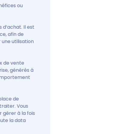
énéfices ou
 d’achat. Il est
ce, afin de
une utilisation
x de vente
ise, générés à
 comportement
 place de
raiter. Vous
 gérer à la fois
ute la data