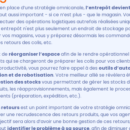
 en place d’une stratégie omnicanale,
l’entrepôt devient
tout aussi important - si ce n’est plus - que le magasin. Vo
ectuer des opérations logistiques autrefois réalisées un
 entrepôt n'est plus seulement un endroit de stockage po
er vos magasins, vous y préparez désormais les command
es retours des colis, etc.
t de
réorganiser l’espace
afin de le rendre opérationnel
ts qui se chargeront de préparer les colis pour vos client
productivité, vous pourrez faire appel à des
outils d’aut
on et de robotisation
. Votre meilleur allié se révèlera 
stion des stocks
vous permettant de gérer les stocks d
duits, les réapprovisionnements, mais également le proce
nts (préparation, expédition, etc.).
 retours
est un point important de votre stratégie omnic
er une recrudescence des retours produits, que vos age
jectif sera alors d’avoir une bonne gestion de ces retours
out
identifier le problème à sa source
, afin de diminuer