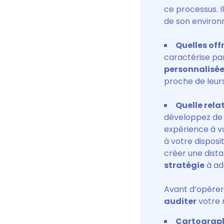
ce processus. I
de son environ
Quelles off
caractérise pa
personnalisé
proche de leurs
Quelle rela
développez de 
expérience à vo
à votre disposit
créer une dista
stratégie
à ado
Avant d’opérer
auditer
votre 
Cartographi