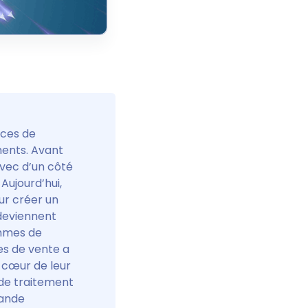
nces de
ents. Avant
vec d’un côté
. Aujourd’hui,
ur créer un
 deviennent
ammes de
es de vente a
u cœur de leur
de traitement
rande