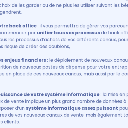
choix de les garder ou de ne plus les utiliser suivant les b
ngendrent,
otre back office
: il vous permettra de gérer vos parcours
 commencer par
unifier tous vos processus
de back offi
ous les processus d’achats de vos différents canaux, pour 
ns risque de créer des doublons,
es enjeux financiers
: le déploiement de nouveaux canau
arition de nouveaux postes de dépense pour votre entrepr
 mise en place de ces nouveaux canaux, mais aussi par le
 puissance de votre système informatique
: la mise en
ux de vente implique un plus grand nombre de données à t
sposer d’un
système informatique assez puissant
pour
tures de vos nouveaux canaux de vente, mais également to
 clients.