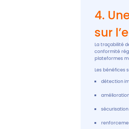
4. Une
sur l
La traçabilité 
conformité régl
plateformes m
Les bénéfices s
détection i
amélioration
sécurisatio
renforcemen