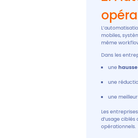
opéra
L’automatisati
mobiles, systèm
même workflo
Dans les entrep
une
hausse 
une réducti
une meilleur
Les entreprise
d’usage ciblés 
opérationnels.