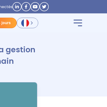
nectés
 jours
a gestion
hain