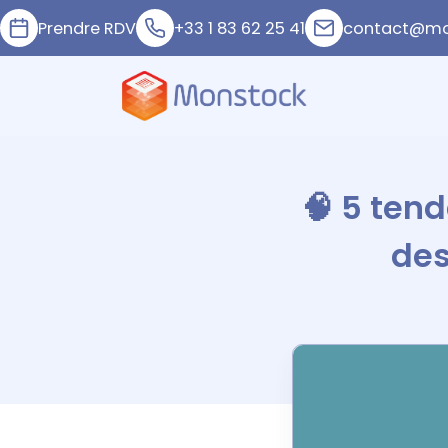
Prendre RDV
+33 1 83 62 25 41
contact@mo
🧠 5 ten
des