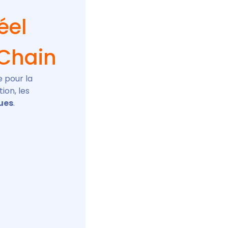
éel
 Chain
e pour la
ion, les
ques
.