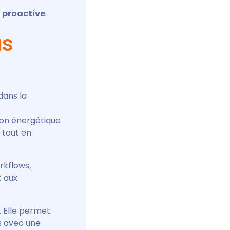
t proactive
.
us
dans la
tion énergétique
 tout en
rkflows,
t aux
. Elle permet
es avec une