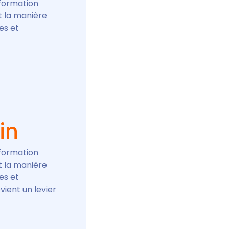
sformation
it la manière
es et
in
sformation
it la manière
es et
vient un levier