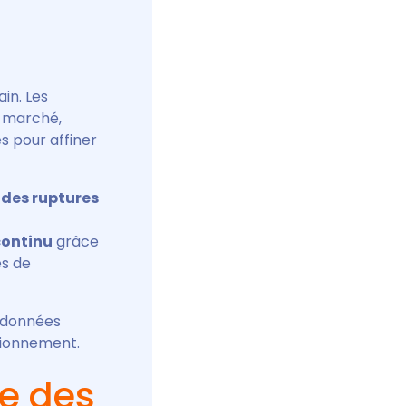
in. Les
x marché,
 pour affiner
 des ruptures
continu
grâce
es de
s données
sionnement.
te des