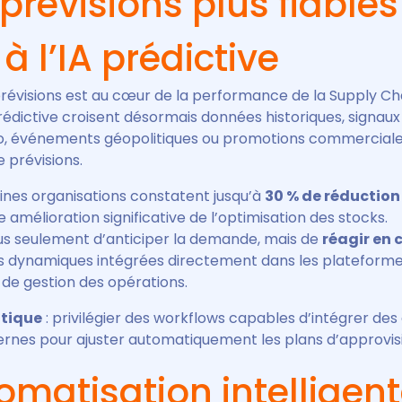
 prévisions plus fiables
à l’IA prédictive
prévisions est au cœur de la performance de la Supply Cha
rédictive croisent désormais données historiques, signau
 événements géopolitiques ou promotions commerciales
e prévisions.
aines organisations constatent jusqu’à
30 % de réduction
 amélioration significative de l’optimisation des stocks.
lus seulement d’anticiper la demande, mais de
réagir en 
ns dynamiques intégrées directement dans les plateform
t de gestion des opérations.
atique
: privilégier des workflows capables d’intégrer de
ternes pour ajuster automatiquement les plans d’approvi
omatisation intelligen