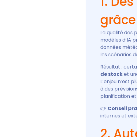
1. Des
grâce 
La qualité des 
modèles d’IA p
données météo,
les scénarios d
Résultat : cert
de stock
et une
L’enjeu n’est p
à des prévisio
planification e
👉
Conseil pr
internes et ex
2. Aut