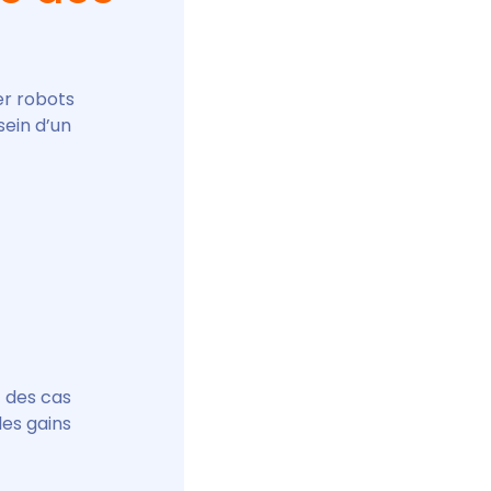
er robots
sein d’un
 des cas
les gains