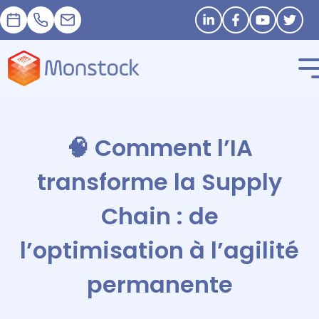
Prendre RDV
+33 1 83 62 25 41
contact@monstock.net
Restons connectés
🧠 Comment l’IA
transforme la Supply
Chain : de
l’optimisation à l’agilité
permanente